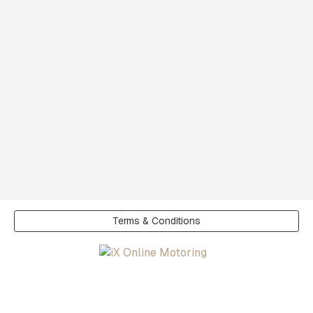
Terms & Conditions