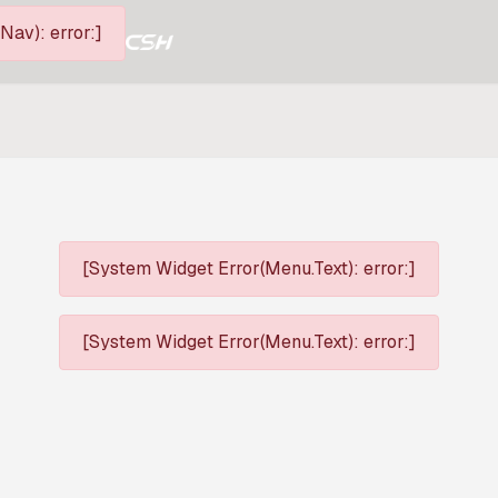
av): error:]
[System Widget Error(Menu.Text): error:]
[System Widget Error(Menu.Text): error:]